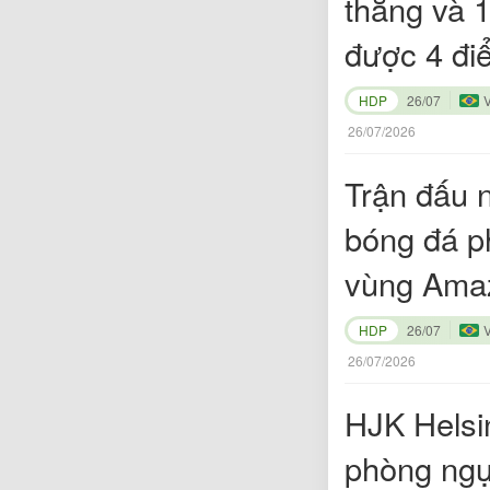
Sogdiana 
thắng và 1
phong các
Sogdiana J
được 4 điể
lực lớn để
hòa và 6 t
đã giành c
HDP
26/07
và phòng 
tháng 7, s
26/07/2026
phần dưới
Mineiro và
Trận đấu 
nhất tại g
Corinthian
bóng đá ph
sân nhà t
và phòng 
vùng Amaz
cho đội, t
để thủng l
nhưng đã 
HDP
26/07
Sogdiana 
hiệu quả 
Remo và P
26/07/2026
đấu gần đâ
Amazon" v
HJK Helsin
tháng 7, đ
diễn ra nh
phòng ngự,