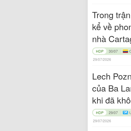
lần gặp gỡ
chấn thươn
nào trước 
Trong trậ
62%. Điều 
việc vào 
kể về pho
có phong 
trước và c
nhà Carta
Deportes 
giải đấu c
de Cali đã
HDP
30/07
đạt tỷ lệ 
thua trong
29/07/2026
các cầu th
khách gần
Lech Pozna
các tân b
định tổng 
của Ba La
và Mamado
chiến thắn
khi đã khô
đội bóng h
xen kẽ). H
(6 thắng v
HDP
29/07
tuần, với 
họ đã hòa
29/07/2026