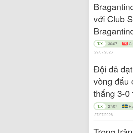
nhà, mang 
Đứng thứ 
Bragantin
tiếp. Mặc 
thông tin 
với Club S
họ đã già
đầu, nhưng
Bragantino
nhà, giúp 
Aarhus GF
duy trì ch
T/X
30/07
Co
giải đấu c
thắng thua
29/07/2026
vòng loại
cách chiến
Đội đã đạt
những điể
với những
vòng đấu 
ngự. Với 
định, nhưn
thắng 3-0 
trong trận
đổi cơ hội
Helsingbo
T/X
27/07
Hạ
tạ
trọng bị c
thất bại d
27/07/2026
môn, hậu v
3 trước La
Trong trận