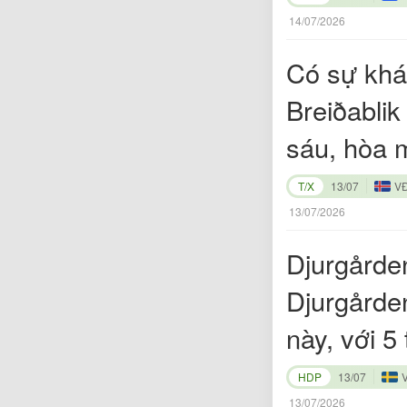
vào vòng t
trong phòn
thứ ba liê
14/07/2026
trước trậ
thắng cả s
Có sự khá
Zhejiang đ
thủng lưới
Breiðablik
cách ký hợ
ghi 8 tro
sáu, hòa m
Cardoso. T
Pháp trở 
cho thấy t
T/X
13/07
VĐ
lưới Zheji
tiến vào b
những thất
13/07/2026
chuỗi bất 
mặt phòng 
Djurgårde
thức. Hàng
ba trận hò
Djurgårde
lập kỷ lục
một chút, 
này, với 5
điểm nhấn 
trận đấu s
vòng đấu,
HDP
13/07
trực
13/07/2026