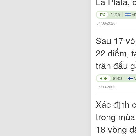
La Plata, 
cánh. Nhữ
Dựa trên 
đứng cuối 
T/X
01/08
VĐ
giữa một n
đó, đội kh
01/08/2026
nhiên, điề
đang xếp 
Sau 17 vòn
không nằm
thoải mái 
22 điểm, t
tấn công c
không ổn 
trận đấu g
ghi trung 
giải đấu c
khách và đ
HDP
01/08
với một s
định. Đội 
kém. TPS 
01/08/2026
đang trên 
nhất, với 
Xác định 
nhà xuất s
cho thấy 
trong mùa 
các tình h
vòng đấu 
18 vòng đấ