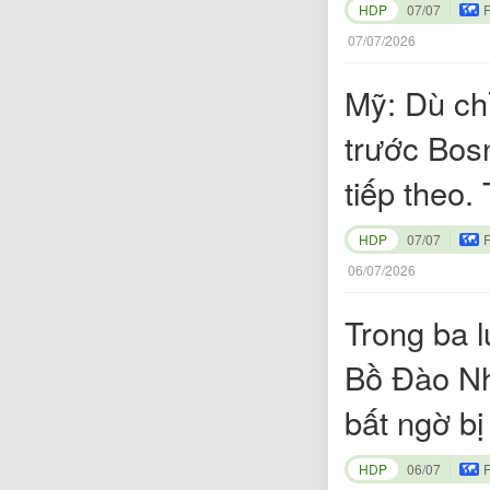
trong thời
tạo cơ hội
HDP
07/07
giành chiế
N'Doye sử
07/07/2026
lần đầu ti
giúp Thụy 
Mỹ: Dù ch
ngôi sao 
đầu chiếm 
trước Bosn
Panenka tr
nhưng bộ 
tiếp theo.
đối đầu tr
vẫn giữ vữ
thẻ đỏ và s
HDP
07/07
Salah, với
tuyển Col
Trọng trác
06/07/2026
nhiên chơi
các cầu th
Trong ba l
xuyên suốt
thực hiện
Bồ Đào Nh
Nam Mỹ ở 
từ tỷ số 0
bất ngờ b
Brazil và 
sau đó già
tuổi, cầm 
HDP
06/07