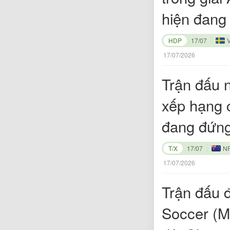
Thomas Tuc
thua. Họ đ
hiện đang
pressing c
khách, tiế
xuống hạng
HDP
17/07
những bổ 
10 lần gặp
Trong khi 
17/07/2026
được 3 thắ
an toàn hơ
Trận đấu n
Lần gặp n
giành được
xếp hạng c
khi Puebla
đã thua ha
đang đứng
tháng 10 n
bàn thắng,
vực xuống
T/X
17/07
NP
bàn thắng
Brommapoj
một trận t
17/07/2026
gần nhất.
trận gần n
Trận đấu 
trận gần đ
City, ngượ
Soccer (ML
so với đội