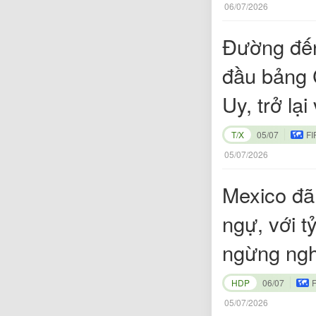
chơi quan 
nhờ quả ph
sức mạnh, 
06/07/2026
lịch sử nh
khả năng t
Đường đến 
trong các 
ba, họ lại
đầu bảng 
nhau trước
vượt qua C
Uy, trở l
đấu kết th
Bồ Đào Nh
mặt, cũng 
T/X
05/07
FI
World Cup
Bờ Biển N
05/07/2026
phong độ 
trước đây,
Mexico đã
cầm hòa 0-
trận thắng
ngự, với t
trong cả b
nhớ nhất 
ngừng nghỉ
vô địch. 
ngược dòn
Trong bốn
HDP
06/07
kinh điển 
thắng và c
05/07/2026