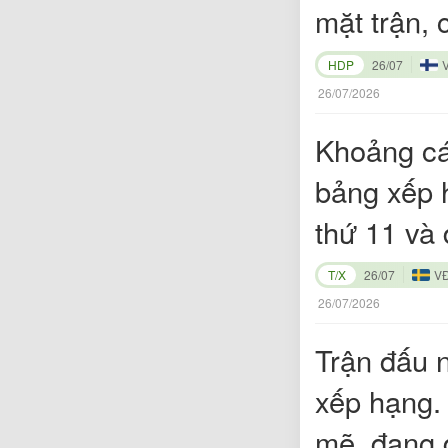
điểm, dẫn
diện duy n
mặt trận, 
nửa dưới 
mỗi trận 
cầu thủ ch
HDP
26/07
đã gi
hút sự chú
một tiền đ
26/07/2026
sở tại Sal
việc phá 
Khoảng cá
bắc, gần đ
khoảng cá
bảng xếp h
chức vô đ
Helsinki c
thứ 11 và 
Remo cần p
lực tâm lý
khác nhau
T/X
26/07
VĐ
khi Jair V
trong nhó
hạng, tro
26/07/2026
mạnh tổng
giành chứ
Trận đấu n
dọa ghi bà
độ gần đâ
xếp hạng.
khách, họ
trận gần nh
mẽ, đang đ