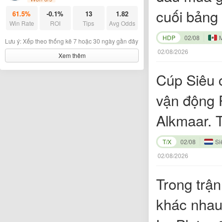
trong cuộc
Tây) và ch
cuối bảng 
61.5%
-0.1%
13
1.82
Win Rate
ROI
Tips
Avg Odds
hơn, đối m
khiến họ t
hiện phong
HDP
02/08
Lưu ý: Xếp theo thống kê 7 hoặc 30 ngày gần đây
sân nhà. A
không chỉ 
02/08/2026
Xem thêm
MX trong 
thắng nào 
Cúp Siêu c
Phong độ g
kể. Trên 
vận động P
thua 1-2 t
và không g
Alkmaar. 
América ở 
xếp cuối 
hoàn toàn 
T/X
02/08
Si
đến nay. 
Tuy nhiên
Bosz bước 
02/08/2026
tạo ra mối
Trong khi 
Trong trận
đang đối 
thứ bảy ở
khác nhau
một tiền đ
cúp bằng 