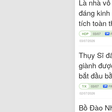
thiết lập 
Là nhà vô
gặp nhau 
nhất trong
đáng kinh 
trận hòa và
đội ở cả h
tích toàn 
Trong vòn
giành vé 
thắng tron
HDP
03/07
Canada 2
chấm phạt
trước Jord
03/07/2026
đồ phòng 
kéo dài ch
Thụy Sĩ đ
trong phò
Trong thời
giành được
của họ tươ
2,67 bàn m
bắt đầu bằ
quá khứ, v
Ngoài ra, 
độ trung b
T/X
03/07
FI
bàn, cho 
4-1 trước 
02/07/2026
phòng thủ
Trong trận
Bồ Đào Nh