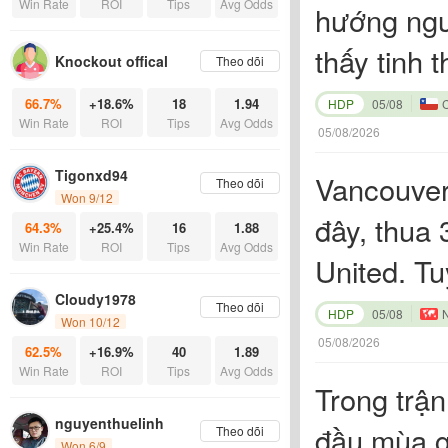
sân nhà. 
năm thua, 
Win Rate
ROI
Tips
Avg Odds
hướng ngượ
và anh đã 
lưới ít nh
thấy tinh 
Knockout offical
Theo dõi
tiếp tục t
ngự. Một t
trong khi 
66.7%
+18.6%
18
1.94
HDP
05/08
không có 
Win Rate
ROI
Tips
Avg Odds
San Felipe
một thất b
05/08/2026
Felipe Uni
thiếu ổn đ
Tigonxd94
Vancouver
Theo dõi
Won 9/12
không phả
phòng ngự
đây, thua 
64.3%
+25.4%
16
1.88
Win Rate
ROI
Tips
Avg Odds
thể cạnh t
cấp, nhưn
United. T
đây đã ản
vắng mặt 
Cloudy1978
mạnh mẽ, v
Theo dõi
HDP
05/08
Won 10/12
Universid
điều này 
sân nhà tr
05/08/2026
62.5%
+16.9%
40
1.89
Win Rate
ROI
Tips
Avg Odds
sự ổn định
trận liên 
Trong trận
nhà, đang
nguyenthuelinh
công và p
đầu mùa g
Theo dõi
Won 6/9