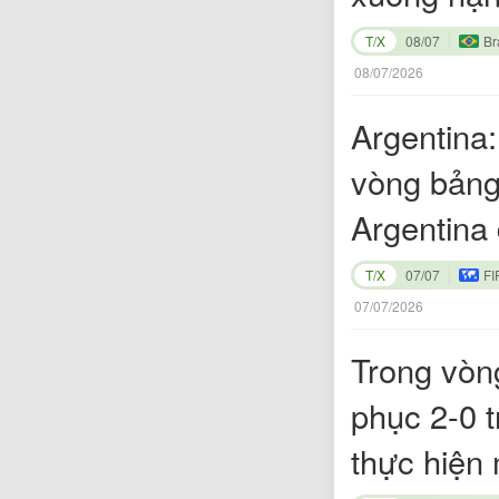
qua chuỗi 
trước Thụy
hưởng bởi 
T/X
08/07
Br
trong năm
Cuiabá SC
08/07/2026
phòng ngự 
hạng, với 
Argentina:
tuyển tiếp
với đội c
vòng bảng 
rất đồng b
đánh giá d
Argentina
đang ở ph
hai đội là
chiến thắn
T/X
07/07
FI
có lợi thế
phụ. Trong
07/07/2026
bất ngờ, v
World Cup,
Trong vòng
cầu thủ ra
được cột m
phục 2-0 
lịch thi đ
thứ hai củ
thực hiện 
hình xuất 