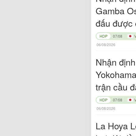
Ở chiều n
hình chặt 
Gamba Osa
chắn trong
nhà, họ t
đấu được 
hàng phòn
ép về phí
có lợi thế
HDP
07/08
c
hình có k
thiếu sự ổ
06/08/2026
nhiên, ph
trong suố
Nhận định
khi hàng t
không ít c
Yokohama 
huống chố
sự thuyết
trận cầu 
yếu nếu ph
Diamonds 
cuộc đối đ
HDP
07/08
nhà. Trận
bản lĩnh. 
hữu lối ch
06/08/2026
kiểm soát
ở nhóm đầu
La Hoya L
chức chặt