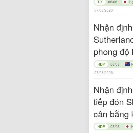
ưu tiên k
T/X
08/08
Hạ
độ v
quả, cùng 
chắn trước
07/08/2026
cơ hội. S
thế sân b
Nhận định
hạn chế đ
tự tin và 
Sutherland
ra. Nhiều
Kofu vẫn l
phong độ 
nhằm tận 
thi đấu bề
hữu lối ch
HDP
08/08
chưa thật 
huống cố 
07/08/2026
hội. Nếu đ
Trước sự 
Nhận định 
khó khăn t
được kỳ v
tiếp đón 
trận đấu s
phương. S
cân bằng k
cao sự ch
nhiệt huy
chủ nhà có
HDP
08/08