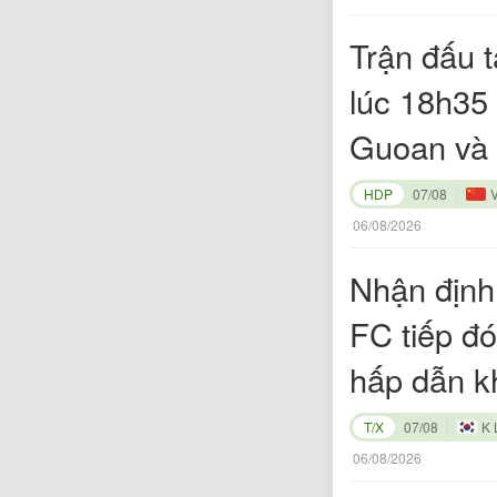
có lợi thế
trì phong 
kết quả hò
Trận đấu 
công sắc 
Lee, "Nhữ
lúc 18h35 
trước mọi 
phản công 
Guoan và 
dù có sự t
vỏn vẹn mộ
chiều sâu 
HDP
07/08
bộc lộ nh
thắng để l
trận ấn tư
06/08/2026
dồn lên tấ
tựa thánh
Nhận địn
sự chất l
bộ đôi tấ
FC tiếp đ
trận đấu t
đội bóng t
hấp dẫn kh
không còn 
Shenzhen 
trí. Đội c
T/X
07/08
K 
nhược khi 
gian gần đ
06/08/2026