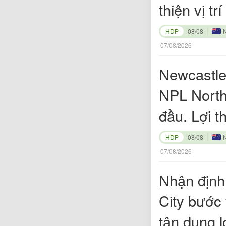
xuyên bị k
hiệu quả. 
thiện vị t
năng phối 
bộ mặt tíc
nhà, Adam
HDP
08/08
môn tốt. Đ
tâm khi p
07/08/2026
soát khu v
đội bóng n
Newcastle
chuyển đổ
ở những t
NPL North
Lambton J
cố định. T
đầu. Lợi t
chế đáng 
mặt tích c
Newcastle 
HDP
08/08
Thế trận 
sàng đẩy c
sự cổ vũ c
07/08/2026
chuyển đổi
tốc độ, ki
Nhận định
cho thấy 
ra nhiều s
City bước 
kết, tạo r
Valentine 
tận dụng l