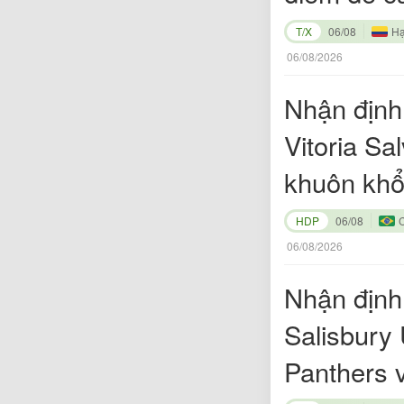
biên, Depo
về mặt lối
Colombia.
T/X
06/08
Hạ
phòng ngự
khi thi đấ
06/08/2026
chuyển đổi
thể lực v
Nhận định 
nhà, Real
hàng công
Vitoria Sa
và biết cá
Valledupar
khuôn khổ 
khác biệt.
điểm quyết
nhà để tạo
HDP
06/08
C
đấu với p
đang có dấ
06/08/2026
nhiều khó
nhà, đặc b
Nhận định
năng kiểm
sự tập tru
Salisbury 
thiếu sự s
Paranaense
Panthers v
thường đán
đấu cúp củ