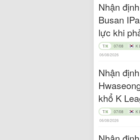
hàng thủ l
phòng ngự
Nhận định
Shenzhen 
các tình 
Busan IPa
chơi phòn
FC phải tr
lực khi ph
thua. Sự t
bén. Daegu
nghiệm của
T/X
07/08
K 
kiểm soát
lượng đội 
thêm sự tự
06/08/2026
khách sở h
phong độ g
Nhận định
hoặc chuy
Yongin FC
Hwaseong 
Khả năng 
tinh thần 
khổ K Leag
hàng công
trung tuyế
để cải thi
T/X
07/08
K 
h
những đối 
không đượ
06/08/2026
cũng chưa 
thấy sự ti
Nhận địn