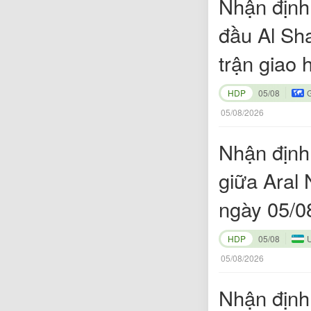
đấu ở hạng
Nhận định 
năng tạo đ
những lần 
đầu Al Sh
hai biên 
độ gần đâ
trận giao 
đôi lúc vẫ
sự thuyết
nước Pháp
HDP
05/08
tấn công
chiều ngư
phương án
05/08/2026
với tâm lý
chính thức
Nhận định
giai đoạn 
cấp đến t
giữa Aral 
Israel sở 
Âu, Marse
ngày 05/08
và có nền 
của Marsei
Nukus có l
HDP
05/08
U
nằm ở kh
chung khá 
đáng kể v
05/08/2026
kiểm soát 
với tốc độ
Nhận định