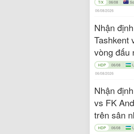
trên sân n
T/X
06/08
So
khách khiế
công khá h
06/08/2026
trọng, ưu 
đấu trước
Nhận định
kiếm cơ h
cùng tốc đ
Tashkent 
của Atlet
Salisbury 
vòng đấu n
thực sự ổn
hiểm. Tron
dẫn đầu. 
HDP
06/08
c
thiếu ổn đ
nhờ lối c
06/08/2026
những thờ
khả năng t
Nhận định
khách thườ
thường nh
vs FK Andi
tục. Đây l
biết cách 
trên sân n
giàu sức 
thấp hơn. 
để họ hướn
HDP
06/08