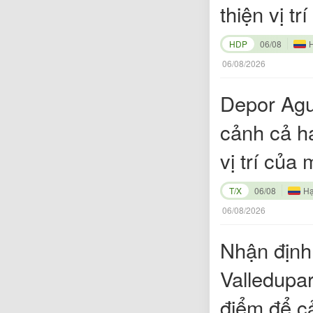
thường đạt
giúp họ hạ
thiện vị t
Thế trận n
phương. At
khởi sắc.
HDP
06/08
thi đấu rấ
tổ chức lố
06/08/2026
của đội b
nhà. Hàng
Depor Agu
lúc thiếu 
ra nhiều c
cảnh cả ha
dưới vẫn x
trì ở mức 
vị trí của
chịu sức é
Rionegro l
những màn
T/X
06/08
Hạ
độ sân kh
yên tâm. 
06/08/2026
ngự vẫn bộ
Aguablanca
Nhận định
tục, đặc b
với những 
Valledupar
nhanh. Nế
Trong khi 
điểm để cả