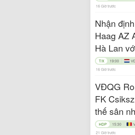
Grau có n
khá thất t
môn vượt t
16 Giờ trước
thường gặp
Phong độ t
Nhận địn
hình vượt
CP cũng tư
Haag AZ 
đến sự yên
suất ghi b
Hà Lan với
tình huống
đảm bảo sự
lưỡng sau 
T/X
19:00
V
Amadora hi
thành với 
16 Giờ trước
nhà thườn
tuyến dưới
VĐQG Roma
chênh lệch
phương. Tu
FK Csiksz
khá rõ. K
đấu trườn
thế sân n
phản công
suốt trận 
Miercurea
HDP
15:30
khi
Den Haag t
21 Giờ trước