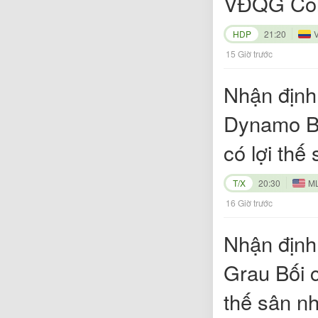
VĐQG Colo
động tấn 
giành điểm
khả năng t
HDP
21:20
đáp trả b
vệ có khả
giữa sân. 
15 Giờ trước
tấn công. 
thường tạo
Nhận định
thường ưu 
khung thàn
Dynamo Bố
tốc độ nga
tinh thần 
có lợi th
nhịp độ v
thái nhan
định cần t
T/X
20:30
M
vẫn bộc lộ
sân nhà, 
16 Giờ trước
tục. Đây c
khi đối p
Nhận định
bằng những
trì sự tập
Grau Bối c
nhiều khả 
vấn đề đá
thế sân n