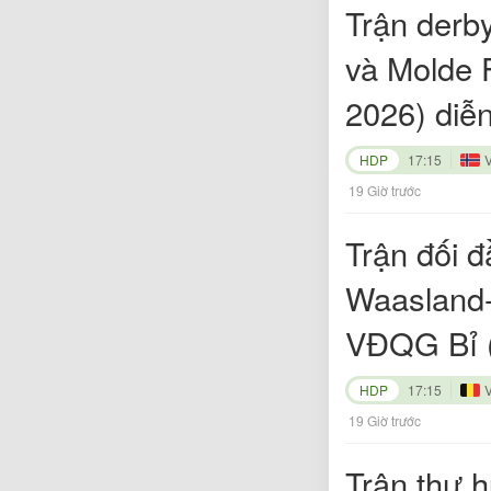
vàng khiến
hẹn sẽ man
Trận derb
ngược lại,
cùng chiế
và Molde 
khó chịu v
được đặt l
2026) diễ
ngự phản 
nắm lợi th
vận động 
HDP
17:15
khán giả n
đầy kịch t
19 Giờ trước
như hiệu s
với nhiều 
Trận đối 
gần đây ch
chân ở nh
Waasland-
triển khai
sân nhà, l
VĐQG Bỉ (
phải áp đặt
tắc và thi
lúc 00h15
HDP
17:15
quả khi mớ
Bosuilsta
19 Giờ trước
hàng phòn
dẫn. ​Roy
Trận thư h