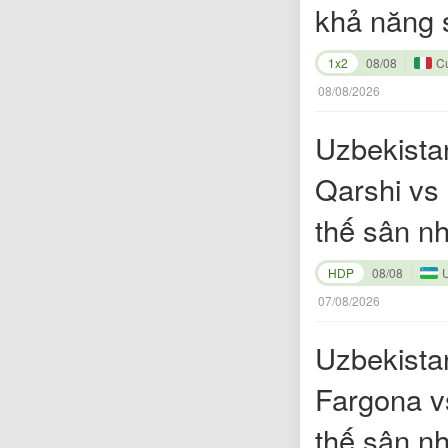
Ascoli, vi
chế những 
khả năng 
thử thách 
Nacional P
tạo lợi th
1x2
08/08
C
cúp thườn
bị đánh bạ
tốt ở khu 
08/08/2026
vẫn là vấn
trong các 
Uzbekista
tiên giữ c
năng duy 
Qarshi vs
cơ phản c
cuối cùng
thế sân nh
Antonio Bu
trận đấu c
đón Kuruv
HDP
08/08
thủ. Đội k
soát thế t
07/08/2026
cự ly đội 
và có khả
Uzbekista
phải thi đ
phối hợp 
Fargona v
khăn nếu V
cố định l
thế sân nh