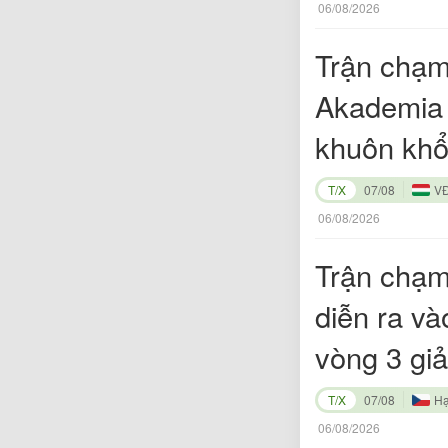
đầu tiên. ​
nhằm hạn 
khu vực g
06/08/2026
bóng này đ
sân Järve
Trận chạm
mạnh tấn c
phá quan t
Akademia 
tục lên kh
hữu lối c
khuôn khổ
tuyến, Mar
khởi đầu h
đến màn s
T/X
07/08
V
trong các
nằm ở hệ t
động Hide
06/08/2026
cao đội hì
bước vào 
Trận chạm 
lộ những 
lại bộc lộ
diễn ra v
dẫn đến vi
phòng ngự
vòng 3 gi
đấu gần đâ
tham gia v
sẽ mang đ
T/X
07/08
Hạ
bật là trậ
chủ nhà S
06/08/2026