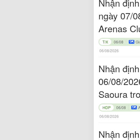
hơn về chấ
Nhận định
chức phòn
so với đối
ngày 07/08
sai lầm cá
mục tiêu t
Arenas Cl
Trong khi
trung cao
07/08/202
T/X
06/08
Gi
chơi thấp,
kỷ luật cù
đầy hấp dẫ
06/08/2026
dễ dàng nắ
Lanzarote
Nhận định
hạng đấu 
cấp cũng n
06/08/202
thế trận v
Club de G
Saoura tro
định. ​Về 
vượt trội.
23h30 ngà
HDP
06/08
A
khách thư
kịch tính 
06/08/2026
tấn công đ
USM El Ha
Nhận định