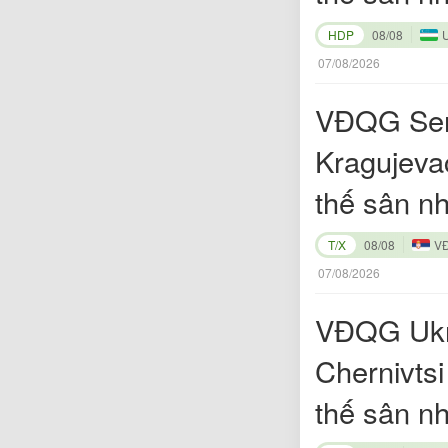
trực tiếp 
biệt. Kur
đánh giá 
HDP
08/08
nhiệm vụ k
nhà thườn
07/08/2026
có nền tả
trì cự ly 
VĐQG Serb
năng ưu t
hành lang
Kragujeva
Tuy nhiên,
thi đấu c
thế sân n
Kokand Qo
khung thà
năng sẽ ch
T/X
08/08
VĐ
Nasaf. Về 
chọn cách 
thường thi
07/08/2026
ngự số đôn
tuyến giữa
VĐQG Ukra
hình liên 
Khả năng t
Chernivtsi
những tình
trọng giúp
thế sân n
phải đối đ
cân bằng.