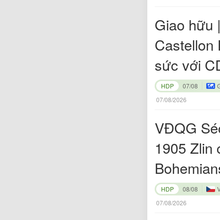
lượng đội 
thế sân bã
soát bóng,
Giao hữu 
đặc biệt t
tăng tốc 
Castellon 
trận đấu. 
tình huống
sức với CD
phản công
thủ lùi s
không phải
HDP
07/08
chú trọng
tận dụng 9
07/08/2026
Đội khách 
nhân sự và
VĐQG Séc 
đủ khả nă
Hercules 
1905 Zlin 
đội hình q
tạo dấu ấ
Bohemians
khách khi
chuyên mô
chắn. Đội 
HDP
08/08
trong giai
khá linh h
năng tranh
07/08/2026