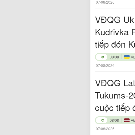
tạo khác 
Kovalyovka
nghiệm th
07/08/2026
cự ly đội 
đấu đáng 
VĐQG Ukra
khả năng 
chủ động đ
Kudrivka F
ngự đối p
dụng khả 
tiếp đón K
năng tranh
sân. Novi
về thế trậ
T/X
08/08
VĐ
hạn chế sứ
thận trọng
tuyến dưới
07/08/2026
khoảng tr
triển khai
VĐQG Latv
hội phản 
trung tuyế
Tukums-20
được sức 
trở thành 
cuộc tiếp
và phòng 
đối thủ kh
nhờ khả nă
T/X
08/08
VĐ
điểm cần đ
dụng. Đội
thường ch
07/08/2026