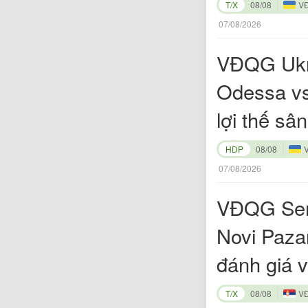
Obolon Ki
T/X
08/08
VĐ
Về chiến t
không muố
nghiệm và
07/08/2026
xu hướng c
lối chơi t
VĐQG Ukra
công và b
sân và tìm
Odessa vs
của Zemun
nhiên, kh
lợi thế sâ
lên cao. N
trạng thái
đội bóng đ
HDP
08/08
khách có t
chơi thực 
năng tổ ch
07/08/2026
thường duy
diện, cố g
VĐQG Serb
giữa sân v
những tìn
Novi Paza
Khả năng 
soát khu v
đánh giá v
thủ đối ph
nhà dễ bị
kim vô địc
T/X
08/08
VĐ