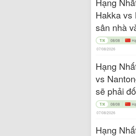
cố gắng tạ
Hạng Nhất
giai đoạn 
khả năng 
Hakka vs 
để kéo gi
sự ổn định
sân nhà v
trống, nh
thấp. Sha
Dongguan 
T/X
08/08
Hạ
án đáng c
tổ chức và
soát bóng,
07/08/2026
hướng giữ 
có khoảng
Hạng Nhất
động trước
điểm tựa 
vs Nantong
phản công
nhập cuộc
sẽ phải đ
ở tuyến gi
Guanlian 
giá cao h
T/X
08/08
Hạ
cân bằng 
đánh bại k
Nanjing th
07/08/2026
thủ đội kh
khai bóng 
Hạng Nhất