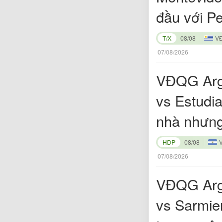
chấp tốt 
thủ đô tự 
đầu với P
thi đấu xa
Norte có x
là rất lớn
T/X
08/08
V
trống và k
tuyến dưới
trọng khả
07/08/2026
khách có t
hai biên. 
VĐQG Arge
hình khi p
nghiệm, họ
vs Estudia
bóng từ t
tận dụng c
nhà nhưng 
chức press
bản lĩnh c
bóng được
HDP
08/08
năng kiểm
năng tổ ch
kinh nghiệ
07/08/2026
phương án 
giàu tính 
VĐQG Arge
Peñarol n
số đông t
vs Sarmien
khi tăng t