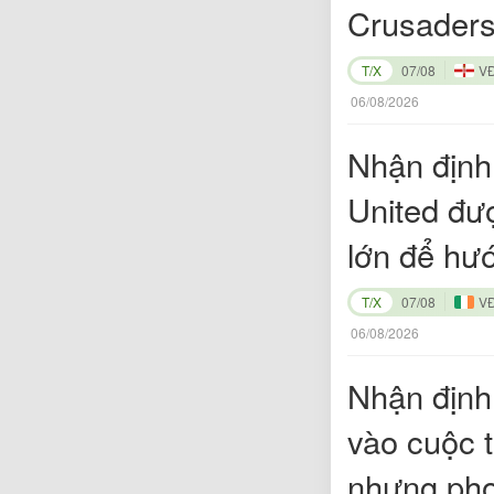
khác biệt 
Wrexham đ
Crusaders 
hai đội cũ
gần đây, 
phong độ ổ
T/X
07/08
VĐ
Middlesbro
được đánh 
06/08/2026
lối chơi 
Đội chủ nh
Nhận định
song hàng 
ép từ hai 
United đượ
pha lên bó
Trong khi 
lớn để hư
lực lượng 
kinh nghiệ
Phong độ c
T/X
07/08
VĐ
kiểm soát 
hàng phòn
đặc biệt l
06/08/2026
tâm khi th
những cơ h
Nhận định 
bóng có k
được kỳ v
vào cuộc t
năng Clift
động và ki
nhưng pho