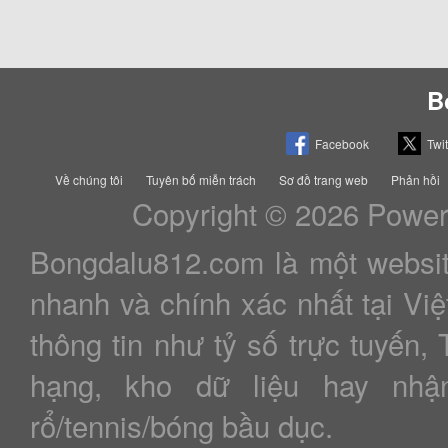
B
Facebook
Twit
Về chúng tôi
Tuyên bố miễn trách
Sơ đồ trang web
Phản hồi
Copyright © 2026 Power
Bongdalu812.com là một websit
nhanh và chính xác nhất tại Việ
thông tin như tỷ số trực tuyến, 
hạng, kho dữ liệu hay nhậ
rổ/tennis/bóng bầu dục.