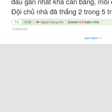
đầu gần nhất khá cân bằng, mỗi đ
lần đầu tiên sau 3 mùa giải, Eve
Đội chủ nhà đã thắng 2 trong 5 t
đầu ấn tượng đến vậy trong thán
và để thủng lưới 7 bàn, trong khi
thắng 2-0 trước Mansfield Town t
T/X
13/09
Ngoại Hạng Anh
Everton
0-0
Aston Villa
tốt hơn với 3 chiến thắng, ghi 8 
13/09/2025
đoàn Anh, đội bóng thành phố cả
Xem thêm
bàn. Thống kê Tài/Xỉu thường trê
trận toàn thắng, tạo đà hưng phấ
diễn ra cân bằng trong hiệp một,
Aston Villa. Thống kê cho thấy, t
quyết liệt trong hiệp hai. Khả n
League mới chỉ có 2 CLB giành c
giành chiến thắng cao nhất！ Đừ
đầu tiên trên sân nhà
đầu này！