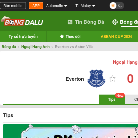
Bản mobile
APP
Automatic
TL Malay
Tin Bóng Đá
Bóng đ
Tỷ số trực tuyến
Theo dõi
ASEAN CUP 2026
Bóng đá
>
Ngoại Hạng Anh
>
Everton vs Aston Villa
Ngoại Hạng
0
Everton
New
Tips
Ch
Tips