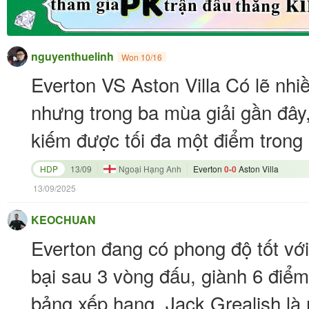
nguyenthuelinh
Won 10/16
Everton VS Aston Villa Có lẽ nhi
nhưng trong ba mùa giải gần đây,
kiếm được tối đa một điểm trong 
Lần cuối cùng họ giành được hai
HDP
13/09
Ngoại Hạng Anh
Everton
0-0
Aston Villa
cách đây ba năm, và đó là vì có 
13/09/2025
tháng đó, trong đó Everton đã có 
KEOCHUAN
Everton đang có phong độ tốt với
ở mùa giải hiện tại, Everton đã t
bại sau 3 vòng đấu, giành 6 điểm
ba vòng đấu, tạm thời xếp hạng t
bảng xếp hạng. Jack Grealish là n
này là do sự hỗ trợ của chủ sở hữ