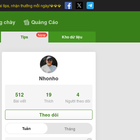
ài tips, nhận thưởng mỗi ngày!💎💎💎
g chày
Quảng Cáo
New
Tips
Kho dữ liệu
Nhonho
512
19
4
Bài viết
Thích
Người theo dõi
Theo dõi
Tuần
Tháng