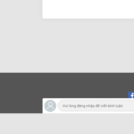
Về chúng tôi
Tuyên bố miễn trách
Sơ đ
Bongdalu812.com là một website chuyên cập nhật tỷ 
trực tuyến, kết quả, lịch thi đấu, bảng xếp hạng, 