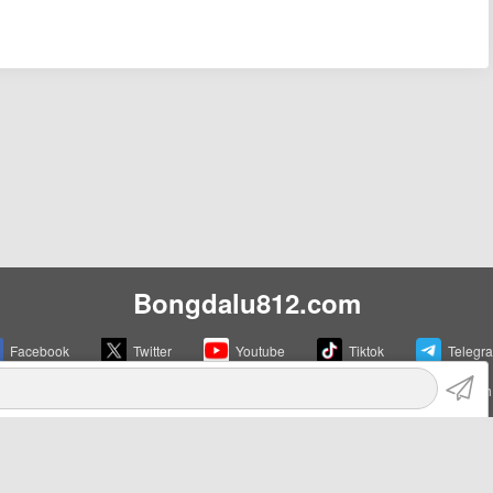
Bongdalu812.com
Facebook
Twitter
Youtube
Tiktok
Telegr
ồ trang web
Phản hồi
Trao đổi link
Livescore miễn phí
API
Chính
Copyright © 2026 Powered By Bongdalu All Rights Reserved.
số trực tuyến bóng đá nhanh và chính xác nhất tại Việt Nam. Ở đây, bạn có thể the
kho dữ liệu hay nhận định của các giải đấu bóng đá/bóng rổ/tennis/bóng bầu dục.