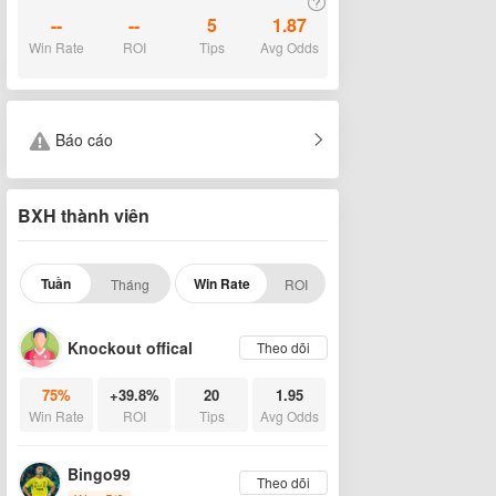
--
--
5
1.87
Win Rate
ROI
Tips
Avg Odds
Báo cáo
BXH thành viên
Tuần
Win Rate
Tháng
ROI
Knockout offical
Theo dõi
75%
+39.8%
20
1.95
Win Rate
ROI
Tips
Avg Odds
Bingo99
Theo dõi